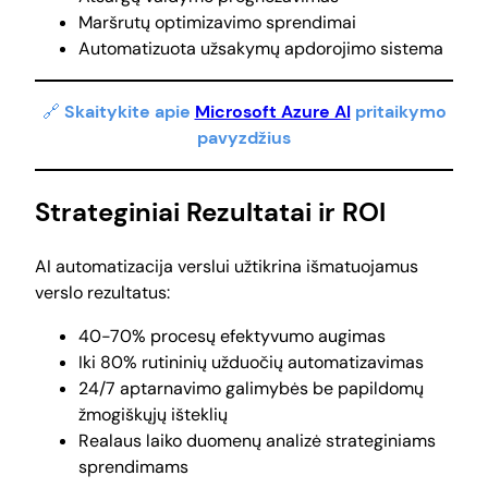
Maršrutų optimizavimo sprendimai
Automatizuota užsakymų apdorojimo sistema
🔗
Skaitykite apie
Microsoft Azure AI
pritaikymo
pavyzdžius
Strateginiai Rezultatai ir ROI
AI automatizacija verslui užtikrina išmatuojamus
verslo rezultatus:
40-70% procesų efektyvumo augimas
Iki 80% rutininių užduočių automatizavimas
24/7 aptarnavimo galimybės be papildomų
žmogiškųjų išteklių
Realaus laiko duomenų analizė strateginiams
sprendimams