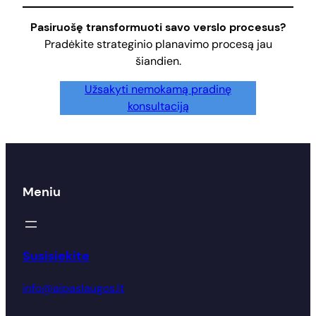
Pasiruošę transformuoti savo verslo procesus?
Pradėkite strateginio planavimo procesą jau
šiandien.
Užsakyti nemokamą pradinę
konsultaciją
Meniu
Susisiekite
info@aipaslaugos.lt