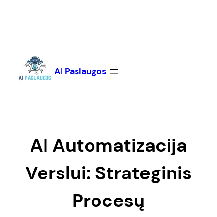
Eiti
prie
turinio
AI Paslaugos
AI Automatizacija
Verslui: Strateginis
Procesų