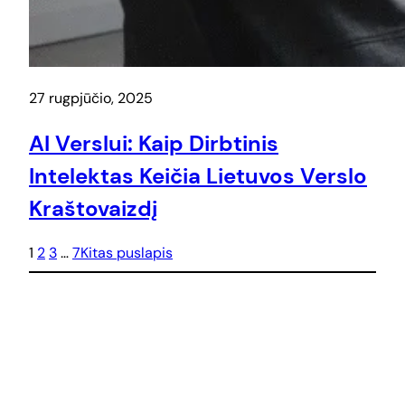
27 rugpjūčio, 2025
AI Verslui: Kaip Dirbtinis
Intelektas Keičia Lietuvos Verslo
Kraštovaizdį
1
2
3
…
7
Kitas puslapis