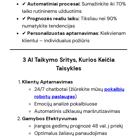
✔
Automatiniai procesai
: Sumažinkite iki 70%
laiko rutininėms užduotims
✔
Prognozės realiu laiku
: Tiksliau nei 90%
numatykite tendencijas
✔
Personalizuotas aptarnavimas
: Kiekvienam
klientui – individualus požiūris
3 AI Taikymo Sritys, Kurios Keičia
Taisykles
Klientų Aptarnavimas
24/7 chatbotai (žiūrėkite mūsų
pokalbių
robotų paslaugas
)
Emocijų analizė pokalbiuose
Automatinis užklausų maršrutizavimas
Gamybos Efektyvumas
Įrangos gedimų prognozė 48 val. į priekį
Optimalus žaliavų panaudojimas