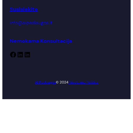
Susisiekite
info@aipaslaugos.lt
Nemokama Konsultacija
Facebook
LinkedIn
LinkedIn
AI Paslaugos
© 2024
Privatumo Politika