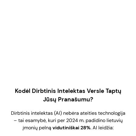
Daugiau Informacijos
Kodėl Dirbtinis Intelektas Versle Taptų
Jūsų Prana
š
umu?
Dirbtinis intelektas (AI) nebėra ateities technologija
– tai esamybė, kuri per 2024 m. padidino lietuvių
įmonių pelną
vidutiniškai 28%
. AI leidžia: