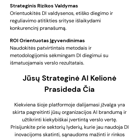
Strateginis Rizikos Valdymas
Orientuokitės DI valdysenos, etiško diegimo ir
reguliavimo atitikties srityse išlaikydami
konkurencinį pranašumą.
ROI Orientuotas Įgyvendinimas
Naudokitės patvirtintais metodais ir
metodologijomis sėkmingam DI diegimui su
išmatuojamais verslo rezultatais.
Jūsų Strateginė AI Kelionė
Prasideda Čia
Kiekviena šioje platformoje dalijamasi įžvalga yra
skirta pagreitinti jūsų organizacijos AI brandumą ir
užtikrinti kiekybiškai įvertintą verslo vertę.
Prisijunkite prie sektorių lyderių, kurie jau naudoja DI
inovacijoms skatinti, sąnaudoms mažinti ir rinkos