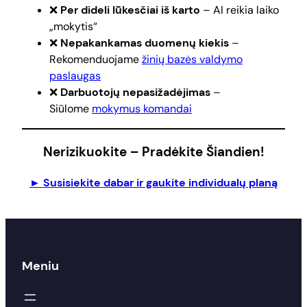
❌
Per dideli lūkesčiai iš karto
– AI reikia laiko
„mokytis“
❌
Nepakankamas duomenų kiekis
–
Rekomenduojame
žinių bazės valdymo
paslaugas
❌
Darbuotojų nepasižadėjimas
–
Siūlome
mokymus komandai
Nerizikuokite – Pradėkite Šiandien!
► Susisiekite dabar ir gaukite individualų planą
Meniu