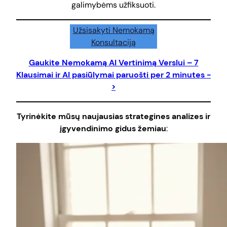
galimybėms užfiksuoti.
Užsisakyti Nemokamą
Konsultaciją
Gaukite Nemokamą AI Vertinimą Verslui – 7
Klausimai ir AI pasiūlymai paruošti per 2 minutes -
>
Tyrinėkite mūsų naujausias strategines analizes ir
įgyvendinimo gidus žemiau
: