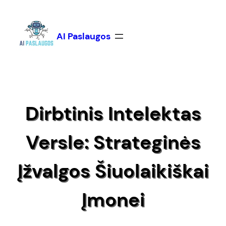
Eiti
prie
turinio
AI Paslaugos
Dirbtinis Intelektas
Versle: Strateginės
Įžvalgos Šiuolaikiškai
Įmonei