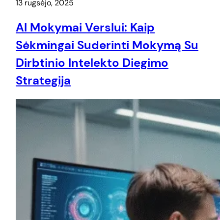
13 rugsėjo, 2025
AI Mokymai Verslui: Kaip
Sėkmingai Suderinti Mokymą Su
Dirbtinio Intelekto Diegimo
Strategija