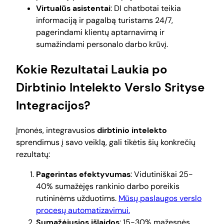
Virtualūs asistentai
: DI chatbotai teikia
informaciją ir pagalbą turistams 24/7,
pagerindami klientų aptarnavimą ir
sumažindami personalo darbo krūvį.
Kokie Rezultatai Laukia po
Dirbtinio Intelekto Verslo Srityse
Integracijos?
Įmonės, integravusios
dirbtinio intelekto
sprendimus į savo veiklą, gali tikėtis šių konkrečių
rezultatų:
Pagerintas efektyvumas
: Vidutiniškai 25-
40% sumažėjęs rankinio darbo poreikis
rutininėms užduotims.
Mūsų paslaugos verslo
procesų automatizavimui.
Sumažėjusios išlaidos
: 15-30% mažesnės