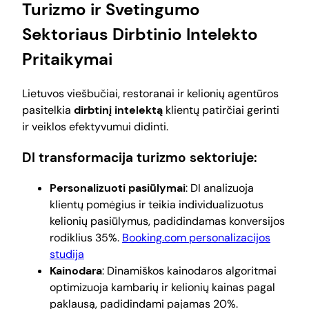
Turizmo ir Svetingumo
Sektoriaus Dirbtinio Intelekto
Pritaikymai
Lietuvos viešbučiai, restoranai ir kelionių agentūros
pasitelkia
dirbtinį intelektą
klientų patirčiai gerinti
ir veiklos efektyvumui didinti.
DI transformacija turizmo sektoriuje:
Personalizuoti pasiūlymai
: DI analizuoja
klientų pomėgius ir teikia individualizuotus
kelionių pasiūlymus, padidindamas konversijos
rodiklius 35%.
Booking.com personalizacijos
studija
Kainodara
: Dinamiškos kainodaros algoritmai
optimizuoja kambarių ir kelionių kainas pagal
paklausą, padidindami pajamas 20%.