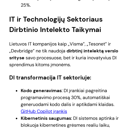
25%.
IT ir Technologijų Sektoriaus
Dirbtinio Intelekto Taikymai
Lietuvos IT kompanijos kaip „Visma”, „Tesonet” ir
„Devbridge” ne tik naudoja
dirbtinį intelektą verslo
srityse
savo procesuose, bet ir kuria inovatyvius DI
sprendimus kitoms įmonėms.
DI transformacija IT sektoriuje:
Kodo generavimas
: DI įrankiai pagreitina
programavimo procesą 30%, automatiškai
generuodami kodo dalis ir aptikdami klaidas.
GitHub Copilot įrankis
Kibernetinis saugumas
: DI sistemos aptinka ir
blokuoja kibernetines grėsmes realiu laiku,