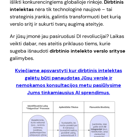
išlikti konkurencingiems globalioje rinkoje.
Dirbtinis
intelektas
nėra tik technologinė naujovė – tai
strateginis įrankis, galintis transformuoti bet kurią
verslo sritį ir sukurti tvarų augimą ateityje.
Ar jūsų įmonė jau pasiruošusi DI revoliucijai? Laikas
veikti dabar, nes ateitis priklauso tiems, kurie
sugeba išnaudoti
dirbtinio intelekto verslo srityse
galimybes.
Kviečiame apsvarstyti kur dirbtinis intelektas
galėtų būti panaudotas Jūsų versle ir
nemokamos konsultacijos metu pasiūlysime
Jums tinkamiausius AI sprendimus.