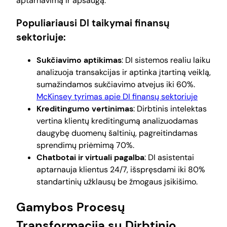
aptarnavimą ir apsaugą.
Populiariausi DI taikymai finansų
sektoriuje:
Sukčiavimo aptikimas
: DI sistemos realiu laiku
analizuoja transakcijas ir aptinka įtartiną veiklą,
sumažindamos sukčiavimo atvejus iki 60%.
McKinsey tyrimas apie DI finansų sektoriuje
Kreditingumo vertinimas
: Dirbtinis intelektas
vertina klientų kreditingumą analizuodamas
daugybę duomenų šaltinių, pagreitindamas
sprendimų priėmimą 70%.
Chatbotai ir virtuali pagalba
: DI asistentai
aptarnauja klientus 24/7, išspręsdami iki 80%
standartinių užklausų be žmogaus įsikišimo.
Gamybos Procesų
Transformacija su Dirbtinio