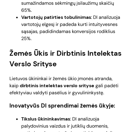
sumažindamos sėkmingų įsilaužimų skaičių
65%.
Vartotojų patirties tobulinimas
: DI analizuoja
vartotojų elgesį ir padeda kurti intuityvesnes
sąsajas, padidindamas konversijos rodiklius
25%.
Žemės Ūkis ir Dirbtinis Intelektas
Verslo Srityse
Lietuvos ūkininkai ir žemės ūkio įmonės atranda,
kaip
dirbtinis intelektas verslo srityse
gali padėti
efektyviau valdyti pasėlius ir gyvulininkystę.
Inovatyvūs DI sprendimai žemės ūkyje:
Tikslus ūkininkavimas
: DI analizuoja
palydovinius vaizdus ir jutiklių duomenis,