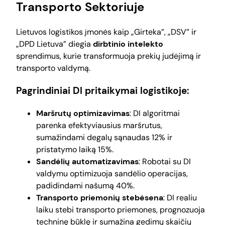
Transporto Sektoriuje
Lietuvos logistikos įmonės kaip „Girteka”, „DSV” ir
„DPD Lietuva” diegia
dirbtinio intelekto
sprendimus, kurie transformuoja prekių judėjimą ir
transporto valdymą.
Pagrindiniai DI pritaikymai logistikoje:
Maršrutų optimizavimas
: DI algoritmai
parenka efektyviausius maršrutus,
sumažindami degalų sąnaudas 12% ir
pristatymo laiką 15%.
Sandėlių automatizavimas
: Robotai su DI
valdymu optimizuoja sandėlio operacijas,
padidindami našumą 40%.
Transporto priemonių stebėsena
: DI realiu
laiku stebi transporto priemones, prognozuoja
techninę būklę ir sumažina gedimų skaičių