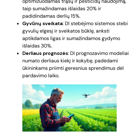
optimizuodamas trąšų ir pesticidų naudojimą,
taip sumažindamas išlaidas 20% ir
padidindamas derlių 15%.
Gyvūnų sveikata
: DI stebėjimo sistemos stebi
gyvulių elgesį ir sveikatos būklę, anksti
aptikdamos ligas ir sumažindamos gydymo
išlaidas 30%.
Derliaus prognozės
: DI prognozavimo modeliai
numato derliaus kiekį ir kokybę, padėdami
ūkininkams priimti geresnius sprendimus dėl
pardavimo laiko.