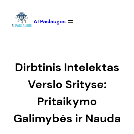
Eiti
prie
turinio
AI Paslaugos
Dirbtinis Intelektas
Verslo Srityse:
Pritaikymo
Galimybės ir Nauda