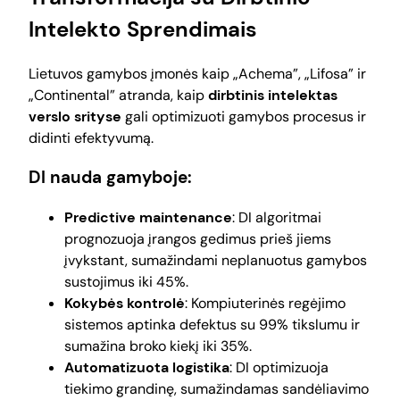
Intelekto Sprendimais
Lietuvos gamybos įmonės kaip „Achema”, „Lifosa” ir
„Continental” atranda, kaip
dirbtinis intelektas
verslo srityse
gali optimizuoti gamybos procesus ir
didinti efektyvumą.
DI nauda gamyboje:
Predictive maintenance
: DI algoritmai
prognozuoja įrangos gedimus prieš jiems
įvykstant, sumažindami neplanuotus gamybos
sustojimus iki 45%.
Kokybės kontrolė
: Kompiuterinės regėjimo
sistemos aptinka defektus su 99% tikslumu ir
sumažina broko kiekį iki 35%.
Automatizuota logistika
: DI optimizuoja
tiekimo grandinę, sumažindamas sandėliavimo