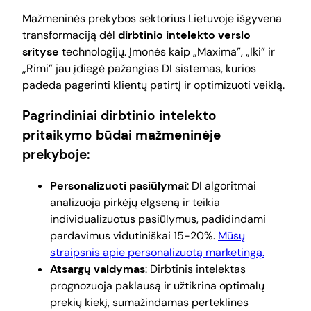
Mažmeninės prekybos sektorius Lietuvoje išgyvena
transformaciją dėl
dirbtinio intelekto verslo
srityse
technologijų. Įmonės kaip „Maxima”, „Iki” ir
„Rimi” jau įdiegė pažangias DI sistemas, kurios
padeda pagerinti klientų patirtį ir optimizuoti veiklą.
Pagrindiniai dirbtinio intelekto
pritaikymo būdai mažmeninėje
prekyboje:
Personalizuoti pasiūlymai
: DI algoritmai
analizuoja pirkėjų elgseną ir teikia
individualizuotus pasiūlymus, padidindami
pardavimus vidutiniškai 15-20%.
Mūsų
straipsnis apie personalizuotą marketingą.
Atsargų valdymas
: Dirbtinis intelektas
prognozuoja paklausą ir užtikrina optimalų
prekių kiekį, sumažindamas perteklines