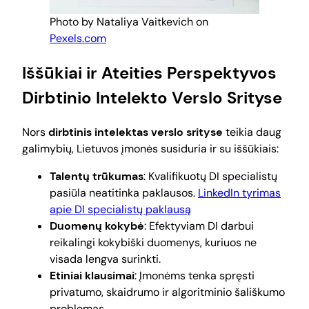
Photo by Nataliya Vaitkevich on
Pexels.com
Iššūkiai ir Ateities Perspektyvos
Dirbtinio Intelekto Verslo Srityse
Nors
dirbtinis intelektas verslo srityse
teikia daug
galimybių, Lietuvos įmonės susiduria ir su iššūkiais:
Talentų trūkumas
: Kvalifikuotų DI specialistų
pasiūla neatitinka paklausos.
LinkedIn tyrimas
apie DI specialistų paklausą
Duomenų kokybė
: Efektyviam DI darbui
reikalingi kokybiški duomenys, kuriuos ne
visada lengva surinkti.
Etiniai klausimai
: Įmonėms tenka spręsti
privatumo, skaidrumo ir algoritminio šališkumo
problemas.