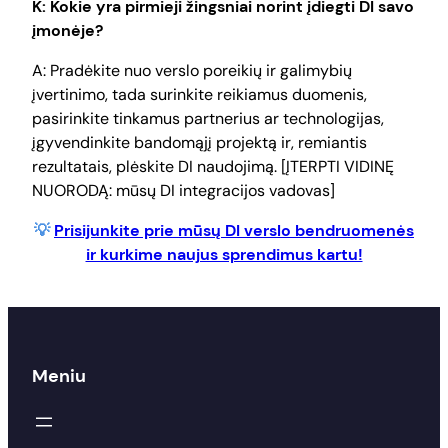
K: Kokie yra pirmieji žingsniai norint įdiegti DI savo
įmonėje?
A: Pradėkite nuo verslo poreikių ir galimybių
įvertinimo, tada surinkite reikiamus duomenis,
pasirinkite tinkamus partnerius ar technologijas,
įgyvendinkite bandomąjį projektą ir, remiantis
rezultatais, plėskite DI naudojimą. [ĮTERPTI VIDINĘ
NUORODĄ: mūsų DI integracijos vadovas]
💡
Prisijunkite prie mūsų DI verslo bendruomenės
ir kurkime naujus sprendimus kartu!
Meniu