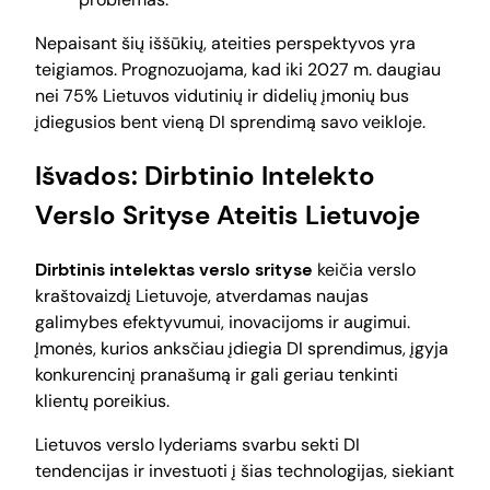
Nepaisant šių iššūkių, ateities perspektyvos yra
teigiamos. Prognozuojama, kad iki 2027 m. daugiau
nei 75% Lietuvos vidutinių ir didelių įmonių bus
įdiegusios bent vieną DI sprendimą savo veikloje.
Išvados: Dirbtinio Intelekto
Verslo Srityse Ateitis Lietuvoje
Dirbtinis intelektas verslo srityse
keičia verslo
kraštovaizdį Lietuvoje, atverdamas naujas
galimybes efektyvumui, inovacijoms ir augimui.
Įmonės, kurios anksčiau įdiegia DI sprendimus, įgyja
konkurencinį pranašumą ir gali geriau tenkinti
klientų poreikius.
Lietuvos verslo lyderiams svarbu sekti DI
tendencijas ir investuoti į šias technologijas, siekiant