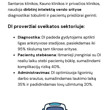
Santaros klinikos, Kauno klinikos ir privačios klinikos,
naudoja
dirbtinį intelektą verslo srityse
diagnostikai tobulinti ir pacientų priežiūrai gerinti.
DI proveržiai sveikatos sektoriuje:
Diagnostika
: DI padeda gydytojams aptikti
ligas ankstyvose stadijose, pasiekdamas iki
95% tikslumą tam tikrose srityse.
Pacientų stebėsena
: Išmanieji įrenginiai su DI
realiu laiku stebi pacientų būklę, sumažindami
komplikacijų riziką 40%.
Administravimas
: DI optimizuoja ligoninių
darbo srautus, sumažindamas laukimo laiką
35% ir padidindamas lovų užimtumą 20%.