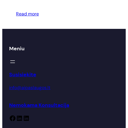
Read more
Meniu
Susisiekite
info@aipaslaugos.lt
Nemokama Konsultacija
Facebook
LinkedIn
LinkedIn