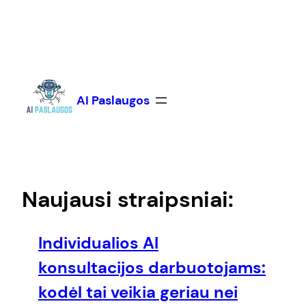
Eiti
prie
turinio
AI Paslaugos
Naujausi straipsniai:
Individualios AI
konsultacijos darbuotojams:
kodėl tai veikia geriau nei