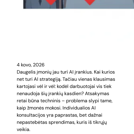
4 kovo, 2026
Daugelis įmonių jau turi AI įrankius. Kai kurios
net turi AI strategiją. Tačiau vienas klausimas
kartojasi vėl ir vėl: kodėl darbuotojai vis tiek
nenaudoja šių įrankių kasdien? Atsakymas
retai būna techninis – problema slypi tame,
kaip žmonės mokosi. Individualios AI
konsultacijos yra paprastas, bet dažnai
nepastebėtas sprendimas, kuris iš tikrųjų
veikia.