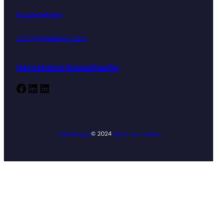
Susisiekite
info@aipaslaugos.lt
Nemokama Konsultacija
Facebook
LinkedIn
LinkedIn
AI Paslaugos
© 2024
Privatumo Politika