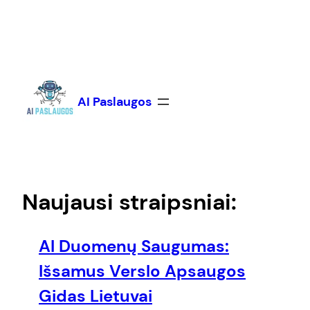
Eiti
prie
turinio
AI Paslaugos
Naujausi straipsniai:
AI Duomenų Saugumas:
Išsamus Verslo Apsaugos
Gidas Lietuvai