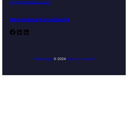
info@aipaslaugos.lt
Nemokama Konsultacija
Facebook
LinkedIn
LinkedIn
AI Paslaugos
© 2024
Privatumo Politika