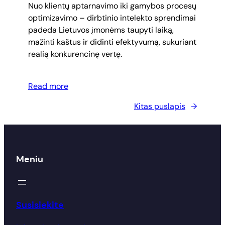
Nuo klientų aptarnavimo iki gamybos procesų
optimizavimo – dirbtinio intelekto sprendimai
padeda Lietuvos įmonėms taupyti laiką,
mažinti kaštus ir didinti efektyvumą, sukuriant
realią konkurencinę vertę.
Read more
Kitas puslapis
→
Meniu
Susisiekite