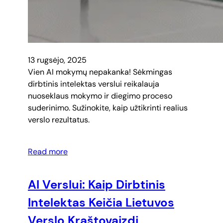
13 rugsėjo, 2025
Vien AI mokymų nepakanka! Sėkmingas
dirbtinis intelektas verslui reikalauja
nuoseklaus mokymo ir diegimo proceso
suderinimo. Sužinokite, kaip užtikrinti realius
verslo rezultatus.
Read more
AI Verslui: Kaip Dirbtinis
Intelektas Keičia Lietuvos
Verslo Kraštovaizdį