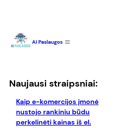
Eiti
prie
turinio
AI Paslaugos
Naujausi straipsniai:
Kaip e-komercijos įmonė
nustojo rankiniu būdu
perkelinėti kainas iš el.