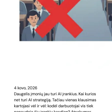
4 kovo, 2026
Daugelis įmonių jau turi AI įrankius. Kai kurios
net turi AI strategiją. Tačiau vienas klausimas
kartojasi vėl ir vėl: kodėl darbuotojai vis tiek
nenaudoja šių įrankių kasdien? Atsakymas