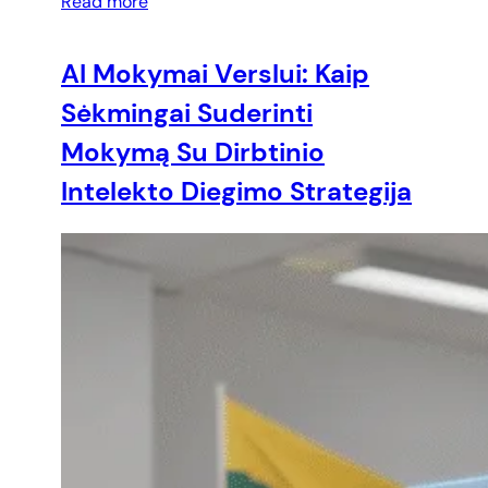
Read more
AI Mokymai Verslui: Kaip
Sėkmingai Suderinti
Mokymą Su Dirbtinio
Intelekto Diegimo Strategija