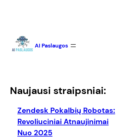
Eiti
prie
turinio
AI Paslaugos
Naujausi straipsniai:
Zendesk Pokalbių Robotas:
Revoliuciniai Atnaujinimai
Nuo 2025