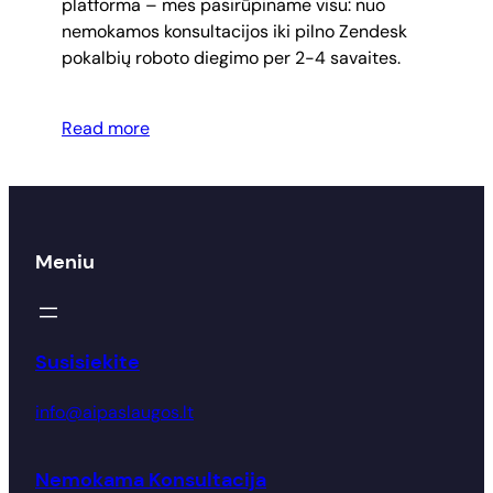
platforma – mes pasirūpiname visu: nuo
nemokamos konsultacijos iki pilno Zendesk
pokalbių roboto diegimo per 2-4 savaites.
Read more
Meniu
Susisiekite
info@aipaslaugos.lt
Nemokama Konsultacija