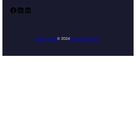
Facebook
LinkedIn
LinkedIn
AI Paslaugos
© 2024
Privatumo Politika