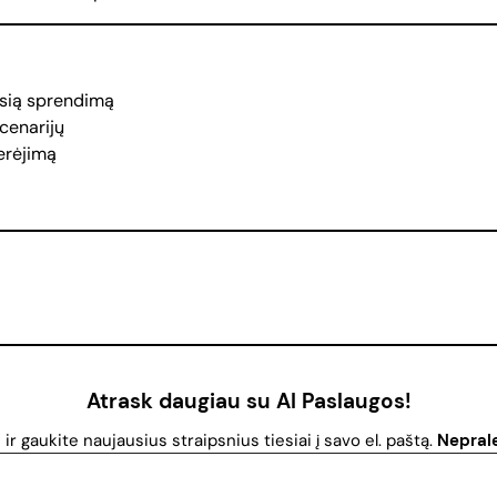
sią sprendimą
cenarijų
erėjimą
Atrask daugiau su AI Paslaugos!
r gaukite naujausius straipsnius tiesiai į savo el. paštą.
Neprale