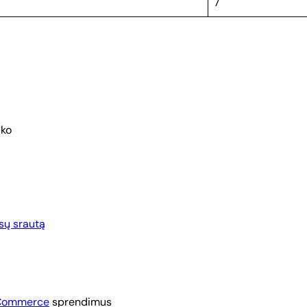
7
iko
sų srautą
Commerce
sprendimus