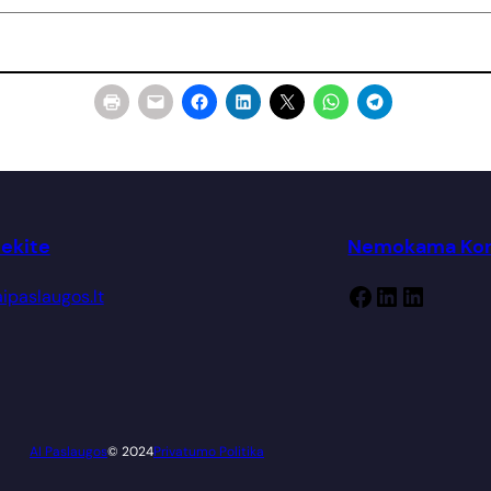
iekite
Nemokama Kons
Facebook
LinkedIn
LinkedIn
ipaslaugos.lt
AI Paslaugos
© 2024
Privatumo Politika