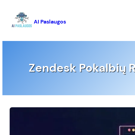
Eiti
prie
turinio
AI Paslaugos
Zendesk Pokalbių R