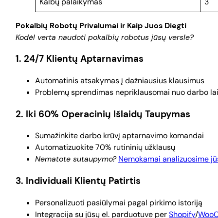
Kalbų palaikymas
3
Pokalbių Robotų Privalumai ir Kaip Juos Diegti
Kodėl verta naudoti pokalbių robotus jūsų versle?
1. 24/7 Klientų Aptarnavimas
Automatinis atsakymas į dažniausius klausimus
Problemų sprendimas nepriklausomai nuo darbo la
2. Iki 60% Operacinių Išlaidų Taupymas
Sumažinkite darbo krūvį aptarnavimo komandai
Automatizuokite 70% rutininių užklausų
Nematote sutaupymo?
Nemokamai analizuosime jū
3. Individuali Klientų Patirtis
Personalizuoti pasiūlymai pagal pirkimo istoriją
Integracija su jūsų el. parduotuve per
Shopify
/
Woo