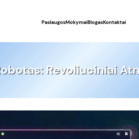
Paslaugos
Mokymai
Blogas
Kontaktai
obotas: Revoliuciniai At