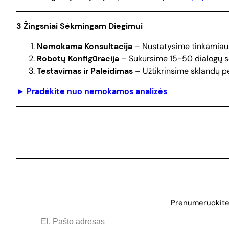
3 Žingsniai Sėkmingam Diegimui
Nemokama Konsultacija
– Nustatysime tinkamiau
Robotų Konfigūracija
– Sukursime 15-50 dialogų s
Testavimas ir Paleidimas
– Užtikrinsime sklandų p
► Pradėkite nuo nemokamos analizės
Prenumeruokite i
El. Pašto adresas