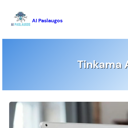
Eiti
prie
turinio
AI Paslaugos
Tinkama A