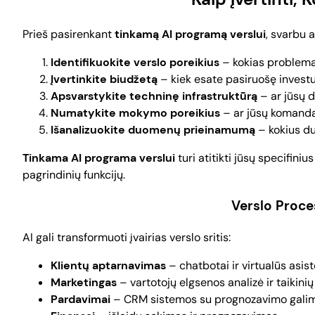
Prieš pasirenkant
tinkamą AI programą verslui
, svarbu a
Identifikuokite verslo poreikius
– kokias problema
Įvertinkite biudžetą
– kiek esate pasiruošę investu
Apsvarstykite techninę infrastruktūrą
– ar jūsų 
Numatykite mokymo poreikius
– ar jūsų komanda 
Išanalizuokite duomenų prieinamumą
– kokius du
Tinkama AI programa verslui
turi atitikti jūsų specifiniu
pagrindinių funkcijų.
Verslo Proce
AI gali transformuoti įvairias verslo sritis:
Klientų aptarnavimas
– chatbotai ir virtualūs asist
Marketingas
– vartotojų elgsenos analizė ir taikin
Pardavimai
– CRM sistemos su prognozavimo gali