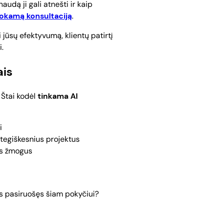
udą ji gali atnešti ir kaip
kamą konsultaciją
.
 jūsų efektyvumą, klientų patirtį
.
ais
 Štai kodėl
tinkama AI
i
ategiškesnius projektus
ris žmogus
as pasiruošęs šiam pokyčiui?