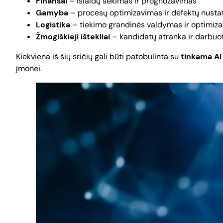
Finansai
– išlaidų sekimas ir prognozavimas
Gamyba
– procesų optimizavimas ir defektų nust
Logistika
– tiekimo grandinės valdymas ir optimiz
Žmogiškieji ištekliai
– kandidatų atranka ir darbuot
Kiekviena iš šių sričių gali būti patobulinta su
tinkama AI
įmonei.