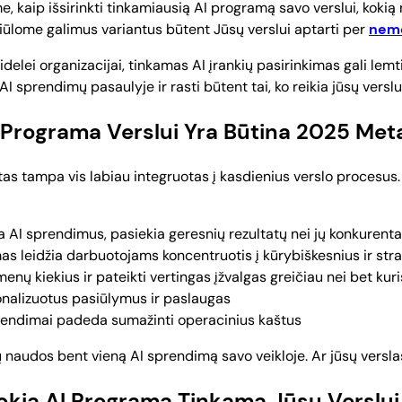
aip išsirinkti tinkamiausią AI programą savo verslui, kokią na
 siūlome galimus variantus būtent Jūsų verslui aptarti per
nemo
elei organizacijai, tinkamas AI įrankių pasirinkimas gali lemti
 sprendimų pasaulyje ir rasti būtent tai, ko reikia jūsų verslui
 Programa Verslui Yra Būtina 2025 Met
ektas tampa vis labiau integruotas į kasdienius verslo procesus.
 AI sprendimus, pasiekia geresnių rezultatų nei jų konkurenta
s leidžia darbuotojams koncentruotis į kūrybiškesnius ir str
menų kiekius ir pateikti vertingas įžvalgas greičiau nei bet ku
onalizuotus pasiūlymus ir paslaugas
prendimai padeda sumažinti operacinius kaštus
 naudos bent vieną AI sprendimą savo veikloje. Ar jūsų versl
 Kokia AI Programa Tinkama Jūsų Verslui