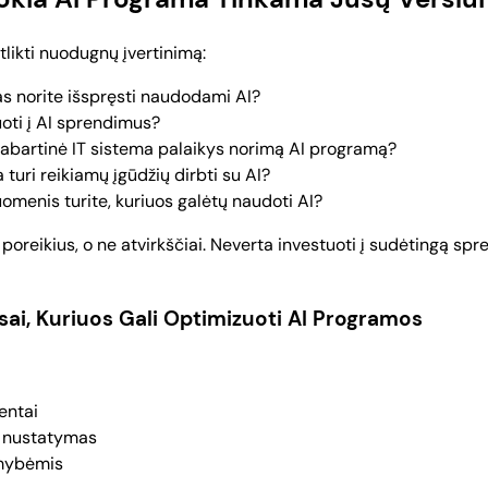
tlikti nuodugnų įvertinimą:
s norite išspręsti naudodami AI?
oti į AI sprendimus?
dabartinė IT sistema palaikys norimą AI programą?
turi reikiamų įgūdžių dirbti su AI?
omenis turite, kuriuos galėtų naudoti AI?
s poreikius, o ne atvirkščiai. Neverta investuoti į sudėtingą spre
sai, Kuriuos Gali Optimizuoti AI Programos
entai
ių nustatymas
mybėmis