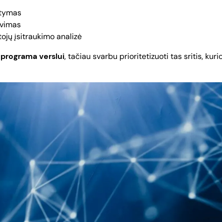
atymas
avimas
ojų įsitraukimo analizė
 programa verslui
, tačiau svarbu prioritetizuoti tas sritis, kur