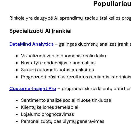
Populiaria
Rinkoje yra daugybė AI sprendimų, tačiau štai kelios prog
Specializuoti AI Įrankiai
DataMind Analytics
– galingas duomenų analizės įrankis,
Vizualizuoti verslo duomenis realiu laiku
Nustatyti tendencijas ir anomalijas
Sukurti automatizuotas ataskaitas
Prognozuoti būsimus rezultatus remiantis istorinia
CustomerInsight Pro
– programa, skirta klientų patirties
Sentimento analizė socialiniuose tinkluose
Klientų kelionės žemėlapiai
Lojalumo prognozavimas
Personalizuotų pasiūlymų generavimas