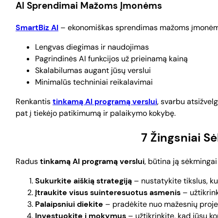
AI Sprendimai Mažoms Įmonėms
SmartBiz AI
– ekonomiškas sprendimas mažoms įmonėm
Lengvas diegimas ir naudojimas
Pagrindinės AI funkcijos už prieinamą kainą
Skalabilumas augant jūsų verslui
Minimalūs techniniai reikalavimai
Renkantis
tinkamą AI programą verslui
, svarbu atsižvel
pat į tiekėjo patikimumą ir palaikymo kokybę.
7 Žingsniai S
Radus
tinkamą AI programą verslui
, būtina ją sėkmingai
Sukurkite aiškią strategiją
– nustatykite tikslus, ku
Įtraukite visus suinteresuotus asmenis
– užtikrin
Palaipsniui diekite
– pradėkite nuo mažesnių projek
Investuokite į mokymus
– užtikrinkite, kad jūsų k