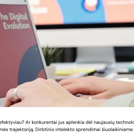
i efektyviau? Ar konkurentai jus aplenkia dėl naujausių technol
kmės trajektoriją. Dirbtinio intelekto sprendimai šiuolaikiniam