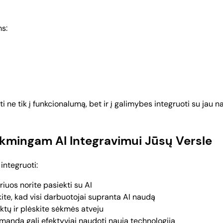
s:
gti ne tik į funkcionalumą, bet ir į galimybes integruoti su ja
ėkmingam AI Integravimui Jūsų Versle
 integruoti:
riuos norite pasiekti su AI
kite, kad visi darbuotojai supranta AI naudą
tų ir plėskite sėkmės atveju
omanda gali efektyviai naudoti naują technologiją