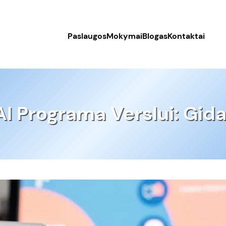
Paslaugos
Mokymai
Blogas
Kontaktai
I Programa Verslui: Gid