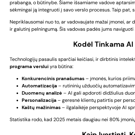
prabanga, o būtinybe. Šiame išsamiame vadove aptarsime, k
sėkmingai ją integruoti į savo verslo procesus. Taip pat,
Nepriklausomai nuo to, ar vadovaujate mažai įmonei, ar did
ir galutinį pelningumą. Šis vadovas padės jums naviguoti AI
Kodėl Tinkama AI
Technologijų pasaulis sparčiai keičiasi, ir dirbtinis intel
programa verslui
yra būtina:
Konkurencinis pranašumas
– įmonės, kurios priima
Automatizacija
– rutininių užduočių automatizavima
Duomenų analizė
– AI gali apdoroti didžiulius duo
Personalizacija
– geresnė klientų patirtis per pers
Kaštų mažinimas
– ilgalaikėje perspektyvoje AI s
Statistika rodo, kad 2025 metais daugiau nei 80% įmonių
Kaip Įvertinti,